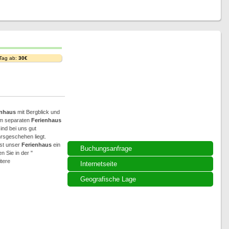
 Tag ab:
30€
enhaus
mit Bergblick und
im separaten
Ferienhaus
ind bei uns gut
rsgeschehen liegt.
ist unser
Ferienhaus
ein
Buchungsanfrage
 Sie in der "
tere
Internetseite
Geografische Lage