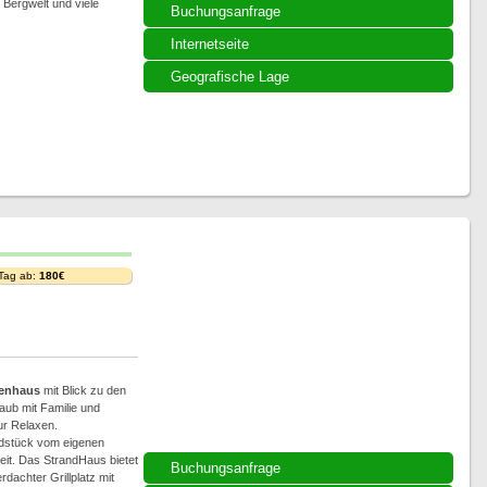
Bergwelt und viele
Buchungsanfrage
Internetseite
Geografische Lage
 Tag ab:
180€
ienhaus
mit Blick zu den
aub mit Familie und
r Relaxen.
ndstück vom eigenen
it. Das StrandHaus bietet
Buchungsanfrage
dachter Grillplatz mit