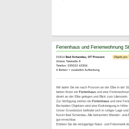
Ferienhaus und Ferienwohnung St
01814
Bad Schandau, OT Prossen
Objekt pro
Untere Talstraße 6
Telefon: 035022 43304
4 Betten + zusätzlich Aufbettung
Wir laden Sie ein nach Prossen an der Elbe in der 
bieten Ihnen ein
Ferienhaus
und eine Ferienwohnun
direkt an der Elbe gelegen und Blick zum Lilienstein.
Zur Verfügung stehen ein
Ferienhaus
und eine Feri
Bei beiden Objekten wird eine Endreinigung in Höhe
Unser Grundstück befindet sich in ruhiger Lage und
Kurort Bad Schandau. Alle bekannten Wander- und A
gut erreichbar.
Erleben Sie die einzigartige Natur- und Felsenwelt 