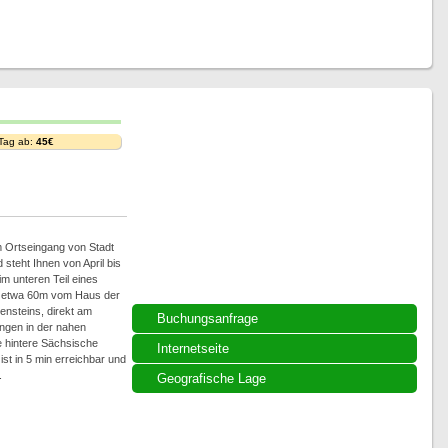
 Tag ab:
45€
 Ortseingang von Stadt
steht Ihnen von April bis
m unteren Teil eines
 etwa 60m vom Haus der
ensteins, direkt am
Buchungsanfrage
ngen in der nahen
 hintere Sächsische
Internetseite
st in 5 min erreichbar und
.
Geografische Lage