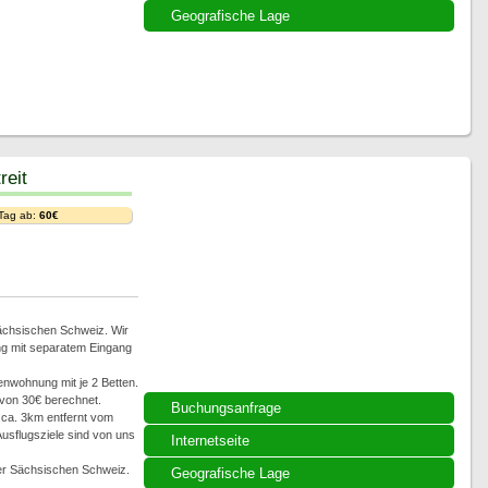
Geografische Lage
reit
 Tag ab:
60€
Sächsischen Schweiz. Wir
g mit separatem Eingang
enwohnung mit je 2 Betten.
 von 30€ berechnet.
Buchungsanfrage
 ca. 3km entfernt vom
usflugsziele sind von uns
Internetseite
der Sächsischen Schweiz.
Geografische Lage