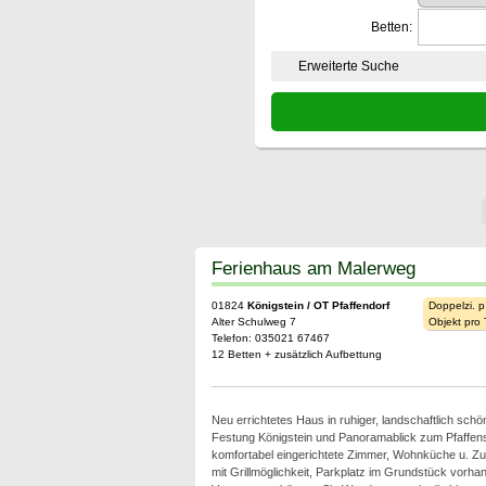
Betten:
Erweiterte Suche
Ferienhaus am Malerweg
01824
Königstein / OT Pfaffendorf
Doppelzi. p
Alter Schulweg 7
Objekt pro
Telefon: 035021 67467
12 Betten + zusätzlich Aufbettung
Neu errichtetes Haus in ruhiger, landschaftlich schö
Festung Königstein und Panoramablick zum Pfaffen
komfortabel eingerichtete Zimmer, Wohnküche u. Zu
mit Grillmöglichkeit, Parkplatz im Grundstück vorha