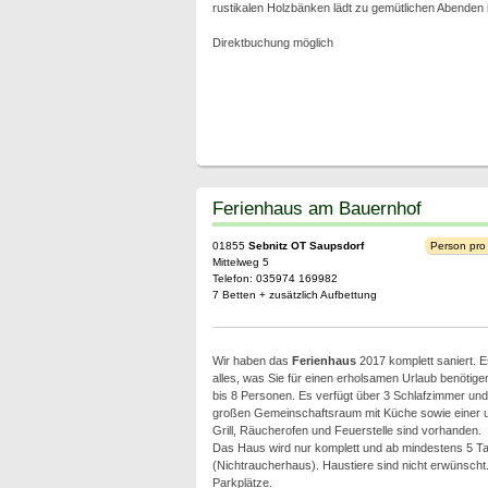
rustikalen Holzbänken lädt zu gemütlichen Abenden i
Direktbuchung möglich
Ferienhaus am Bauernhof
01855
Sebnitz OT Saupsdorf
Person pro
Mittelweg 5
Telefon: 035974 169982
7 Betten + zusätzlich Aufbettung
Wir haben das
Ferienhaus
2017 komplett saniert. E
alles, was Sie für einen erholsamen Urlaub benötigen
bis 8 Personen. Es verfügt über 3 Schlafzimmer und
großen Gemeinschaftsraum mit Küche sowie einer u
Grill, Räucherofen und Feuerstelle sind vorhanden.
Das Haus wird nur komplett und ab mindestens 5 Tag
(Nichtraucherhaus). Haustiere sind nicht erwünscht
Parkplätze.