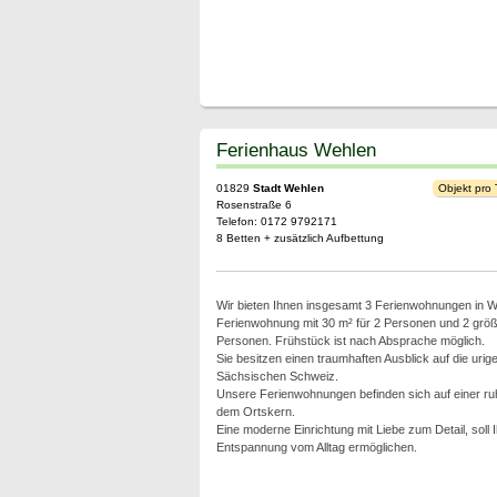
Ferienhaus Wehlen
01829
Stadt Wehlen
Objekt pro
Rosenstraße 6
Telefon: 0172 9792171
8 Betten + zusätzlich Aufbettung
Wir bieten Ihnen insgesamt 3 Ferienwohnungen in We
Ferienwohnung mit 30 m² für 2 Personen und 2 größe
Personen. Frühstück ist nach Absprache möglich.
Sie besitzen einen traumhaften Ausblick auf die urig
Sächsischen Schweiz.
Unsere Ferienwohnungen befinden sich auf einer ru
dem Ortskern.
Eine moderne Einrichtung mit Liebe zum Detail, soll
Entspannung vom Alltag ermöglichen.