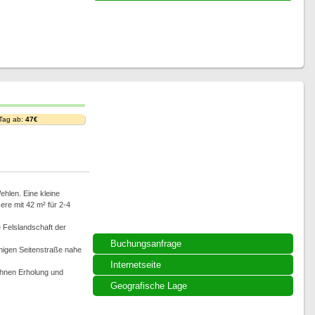
 Tag ab:
47€
hlen. Eine kleine
re mit 42 m² für 2-4
e Felslandschaft der
Buchungsanfrage
higen Seitenstraße nahe
Internetseite
 Ihnen Erholung und
Geografische Lage