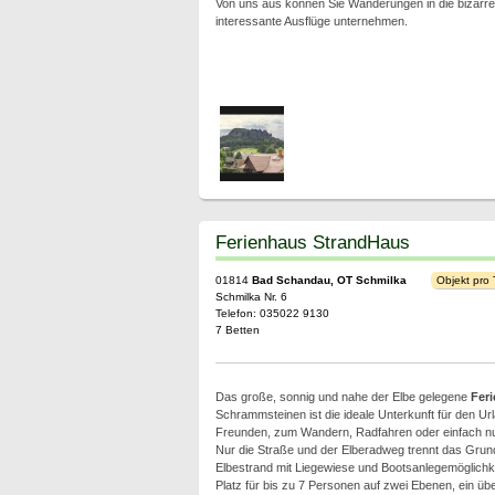
Von uns aus können Sie Wanderungen in die bizarre 
interessante Ausflüge unternehmen.
Ferienhaus StrandHaus
01814
Bad Schandau, OT Schmilka
Objekt pro
Schmilka Nr. 6
Telefon: 035022 9130
7 Betten
Das große, sonnig und nahe der Elbe gelegene
Fer
Schrammsteinen ist die ideale Unterkunft für den Url
Freunden, zum Wandern, Radfahren oder einfach nu
Nur die Straße und der Elberadweg trennt das Gru
Elbestrand mit Liegewiese und Bootsanlegemöglichke
Platz für bis zu 7 Personen auf zwei Ebenen, ein über