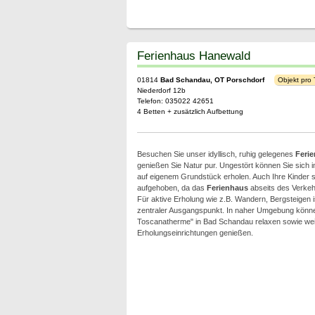
Ferienhaus Hanewald
01814
Bad Schandau, OT Porschdorf
Objekt pro
Niederdorf 12b
Telefon: 035022 42651
4 Betten + zusätzlich Aufbettung
Besuchen Sie unser idyllisch, ruhig gelegenes
Feri
genießen Sie Natur pur. Ungestört können Sie sich 
auf eigenem Grundstück erholen. Auch Ihre Kinder s
aufgehoben, da das
Ferienhaus
abseits des Verkeh
Für aktive Erholung wie z.B. Wandern, Bergsteigen 
zentraler Ausgangspunkt. In naher Umgebung können
Toscanatherme" in Bad Schandau relaxen sowie wei
Erholungseinrichtungen genießen.