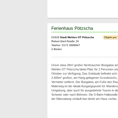
Ferienhaus Pötzscha
01829
Stadt Wehlen OT Pötzscha
Objekt pro
Robert-Sterl-Straße 16
Telefon: 0172 3688847
2 Betten
Unser etwa 28m² großer Nichtraucher-Bungalow am
Wehlen OT Pötzscha bietet Platz für 2 Personen und 
Oktober zur Verfügung. Das Gebäude befindet sich i
2.600m² großen, am Hang gelegenen Grundstücks,
Vermieter entfernt. Der Bungalow, am Fuße des Rau
Malerweg ist der ideale Ausgangspunkt für Wanderu
Umgebung, aber auch für ausgedehnte Touren in die
Schweiz oder nach Böhmen. Die S-Bahn-Haltestelle i
der Elberadweg verläuft fast direkt am Haus vorbei..