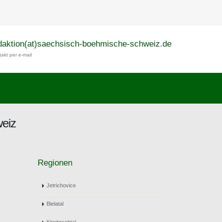
daktion(at)saechsisch-boehmische-schweiz.de
akt per e-mail
weiz
Regionen
Jetrichovice
Bielatal