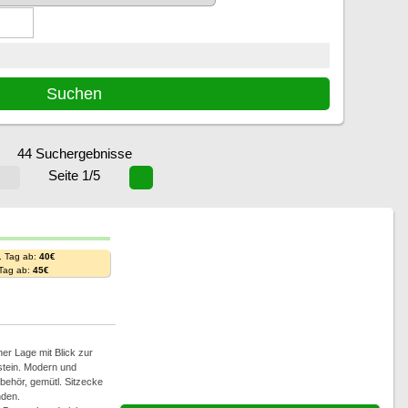
44 Suchergebnisse
Seite 1/5
. Tag ab:
40€
 Tag ab:
45€
ner Lage mit Blick zur
stein. Modern und
behör, gemütl. Sitzecke
nden.