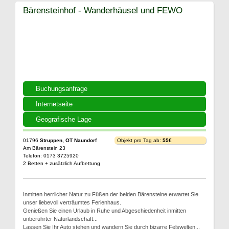
Bärensteinhof - Wanderhäusel und FEWO
Buchungsanfrage
Internetseite
Geografische Lage
01796
Struppen, OT Naundorf
Objekt pro Tag ab:
55€
Am Bärenstein 23
Telefon: 0173 3725920
2 Betten + zusätzlich Aufbettung
Inmitten herrlicher Natur zu Füßen der beiden Bärensteine erwartet Sie
unser liebevoll verträumtes Ferienhaus.
Genießen Sie einen Urlaub in Ruhe und Abgeschiedenheit inmitten
unberührter Naturlandschaft...
Lassen Sie Ihr Auto stehen und wandern Sie durch bizarre Felswelten...