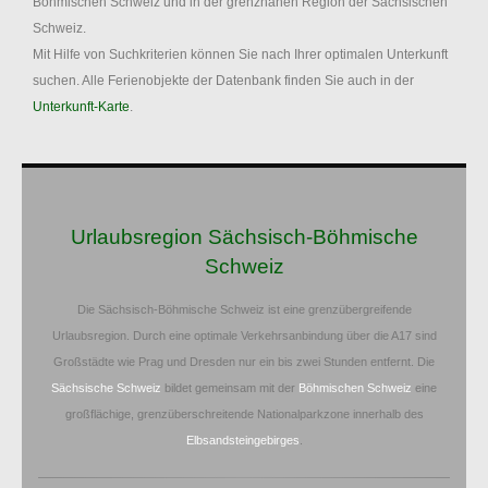
Böhmischen Schweiz und in der grenznahen Region der Sächsischen
Schweiz.
Mit Hilfe von Suchkriterien können Sie nach Ihrer optimalen Unterkunft
suchen. Alle Ferienobjekte der Datenbank finden Sie auch in der
Unterkunft-Karte
.
Urlaubsregion Sächsisch-Böhmische
Schweiz
Die Sächsisch-Böhmische Schweiz ist eine grenzübergreifende
Urlaubsregion. Durch eine optimale Verkehrsanbindung über die A17 sind
Großstädte wie Prag und Dresden nur ein bis zwei Stunden entfernt. Die
Sächsische Schweiz
bildet gemeinsam mit der
Böhmischen Schweiz
eine
großflächige, grenzüberschreitende Nationalparkzone innerhalb des
Elbsandsteingebirges
.