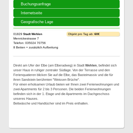
Buchungsanfrage
Internetseite
Geografische Lage
01829
Stadt Wehlen
Objekt pro Tag ab:
60€
Mennickestrasse 7
Telefon: 035024 70756
8 Betten + zusätzlich Aufbettung
Direkt am Ufer der Elbe (am Elberadweg) in Stadt
Wehlen
, befindet sich
unser Haus in ruhiger zentraler Südlage. Von der Terrasse und den
Ferienquatieren blicken Sie auf die Elbe, das Basteimassiv und die für
ihren Sandstein berühmten "Weissen Brüche".
Für einen erholsamen Urlaub bieten wir Ihnen zwei Ferienwohnungen und
zwei Apartments für 2 bis 3 Personen. Die beiden Ferienwohnungen
befinden sich in der 1. Etage und die Apartments im Dachgeschoss
unseres Hauses.
Bettwäsche und Handtücher sind im Preis enthalten.