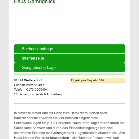
Haus Gamrigblick
Buchungsanfrage
Internetseite
Geografische Lage
01814
Waltersdorf
Objekt pro Tag ab:
90€
Liliensteinstraße 39 c
Telefon: 0173 9065404
16 Betten + zusätzlich Aufbettung
In dieser mühevoll und mit Liebe zum Detail restaurierten alten
Bauernscheune erwarten Sie vier komplett eingerichtete
Ferienwohnungen für je 3-5 Personen. Nach Ihren Tagestouren durch die
Sächsische Schweiz und durch das Elbsandsteingebirge lädt eine
überdachte Sitzecke mit Grillmöglichkeit zu gemütlichen Abenden ein. Vom
Haus können Sie direkt
loswandern
- die Rathener Felsen sowie den