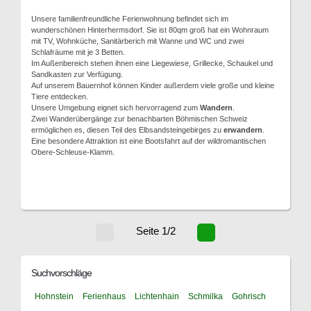
Unsere familienfreundliche Ferienwohnung befindet sich im
wunderschönen Hinterhermsdorf. Sie ist 80qm groß hat ein Wohnraum
mit TV, Wohnküche, Sanitärberich mit Wanne und WC und zwei
Schlafräume mit je 3 Betten.
Im Außenbereich stehen ihnen eine Liegewiese, Grillecke, Schaukel und
Sandkasten zur Verfügung.
Auf unserem Bauernhof können Kinder außerdem viele große und kleine
Tiere entdecken.
Unsere Umgebung eignet sich hervorragend zum
Wandern
.
Zwei Wanderübergänge zur benachbarten Böhmischen Schweiz
ermöglichen es, diesen Teil des Elbsandsteingebirges zu
erwandern
.
Eine besondere Attraktion ist eine Bootsfahrt auf der wildromantischen
Obere-Schleuse-Klamm.
Seite 1/2
Suchvorschläge
Hohnstein
Ferienhaus
Lichtenhain
Schmilka
Gohrisch