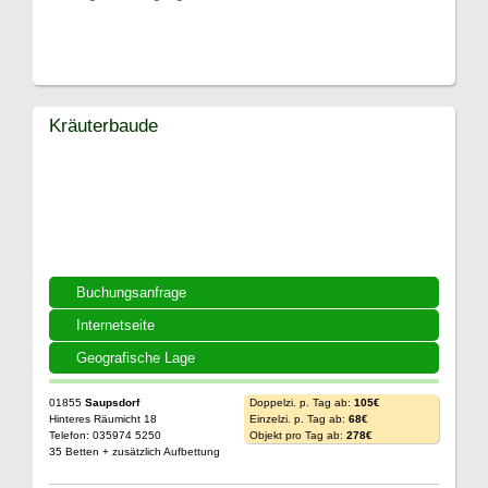
Kräuterbaude
Buchungsanfrage
Internetseite
Geografische Lage
01855
Saupsdorf
Doppelzi. p. Tag ab:
105€
Hinteres Räumicht 18
Einzelzi. p. Tag ab:
68€
Telefon: 035974 5250
Objekt pro Tag ab:
278€
35 Betten + zusätzlich Aufbettung