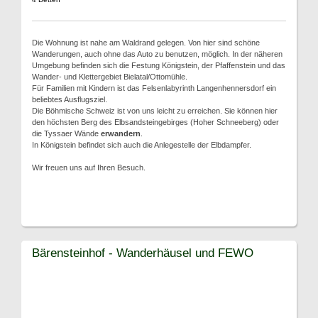
Die Wohnung ist nahe am Waldrand gelegen. Von hier sind schöne
Wanderungen, auch ohne das Auto zu benutzen, möglich. In der näheren
Umgebung befinden sich die Festung Königstein, der Pfaffenstein und das
Wander- und Klettergebiet Bielatal/Ottomühle.
Für Familien mit Kindern ist das Felsenlabyrinth Langenhennersdorf ein
beliebtes Ausflugsziel.
Die Böhmische Schweiz ist von uns leicht zu erreichen. Sie können hier
den höchsten Berg des Elbsandsteingebirges (Hoher Schneeberg) oder
die Tyssaer Wände
erwandern
.
In Königstein befindet sich auch die Anlegestelle der Elbdampfer.
Wir freuen uns auf Ihren Besuch.
Bärensteinhof - Wanderhäusel und FEWO