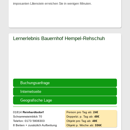
imposanten Lilienstein erreichen Sie in wenigen Minuten.
Lernerlebnis Bauernhof Hempel-Rehschuh
Buchungsanfrage
Internetseite
Geografische Lage
01814
Reinhardtsdorf
Person pro Tag ab:
24€
Schrammsteinblick 70
Doppelzi. p. Tag ab:
48€
Telefon: 0173 5808303
Objekt pro Tag ab:
48€
8 Betten + zusätzlich Aufbettung
Objekt p. Woche ab:
336€