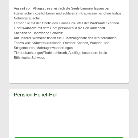
Auszeit vom Alltagsstress, einfach die Seele baumeln lassen bei
kulinarischen Köstlichkeiten und schlafen im Kräuterzimmer ohne lästige
Nebengeräusche.
Lernen Sie mit der Chefin des Hauses die Welt der Wildkräuter kennen.
Oder
wandern
mit dem Chef persönlich in die Felslandschaft
Sächsische-Böhmische Schweiz.
Auf unserer Webseite finden Sie Zusatzangebote des Kräuterbauden-
Teams wie: Kräuterexkursionen, Outdoor-Kochen, Wander- und
Stiegentouren, Mehrtageswanderungen,
Tierbeobachtungen/Rothirschbrunft, Ausflüge besonders in die
Böhmische Schweiz.
Pension Hönel-Hof