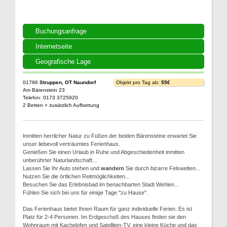
Buchungsanfrage
Internetseite
Geografische Lage
01796
Struppen, OT Naundorf
Objekt pro Tag ab:
55€
Am Bärenstein 23
Telefon: 0173 3725920
2 Betten + zusätzlich Aufbettung
Inmitten herrlicher Natur zu Füßen der beiden Bärensteine erwartet Sie
unser liebevoll verträumtes Ferienhaus.
Genießen Sie einen Urlaub in Ruhe und Abgeschiedenheit inmitten
unberührter Naturlandschaft...
Lassen Sie Ihr Auto stehen und
wandern
Sie durch bizarre Felswelten...
Nutzen Sie die örtlichen Reitmöglichkeiten...
Besuchen Sie das Erlebnisbad im benachbarten Stadt Wehlen...
Fühlen Sie sich bei uns für einige Tage "zu Hause".
Das Ferienhaus bietet Ihnen Raum für ganz individuelle Ferien. Es ist
Platz für 2-4 Personen. Im Erdgeschoß des Hauses finden sie den
Wohnraum mit Kachelofen und Satelliten-TV, eine kleine Küche und das