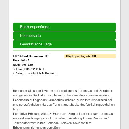
Buchungsanfrage
Internetseite
Geografische Lage
01814
Bad Schandau, OT
Objekt pro Tag ab:
30€
Porschdorf
Niederdorf 12b
Telefon: 035022 42651
4 Betten + zusätzlich Aufbettung
Besuchen Sie unser idyllisch, ruhig gelegenes Ferienhaus mit Bergblick
und genießen Sie Natur pur. Ungestört können Sie sich im separaten
Ferienhaus auf eigenem Grundstück erholen. Auch Ihre Kinder sind bei
uns gut aufgehoben, da das Ferienhaus abseits des Verkehrsgeschehen
liegt.
Für aktive Erholung wie z.B.
Wandern
, Bergsteigen ist unser Ferienhaus
ein zentraler Ausgangspunkt. In naher Umgebung können Sie in der "
Toscanatherme" in Bad Schandau relaxen sowie weitere
Erholungseinrichtungen genießen.