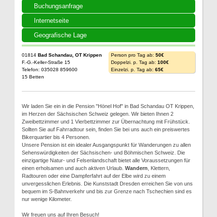
Buchungsanfrage
Internetseite
Geografische Lage
01814
Bad Schandau, OT Krippen
Person pro Tag ab:
50€
F.-G.-Keller-Straße 15
Doppelzi. p. Tag ab:
100€
Telefon: 035028 859600
Einzelzi. p. Tag ab:
65€
15 Betten
Wir laden Sie ein in die Pension "Hönel Hof" in Bad Schandau OT Krippen,
im Herzen der Sächsischen Schweiz gelegen. Wir bieten Ihnen 2
Zweibettzimmer und 1 Vierbettzimmer zur Übernachtung mit Frühstück.
Sollten Sie auf Fahrradtour sein, finden Sie bei uns auch ein preiswertes
Bikerquartier bis 4 Personen.
Unsere Pension ist ein idealer Ausgangspunkt für Wanderungen zu allen
Sehenswürdigkeiten der Sächsischen- und Böhmischen Schweiz. Die
einzigartige Natur- und Felsenlandschaft bietet alle Voraussetzungen für
einen erholsamen und auch aktiven Urlaub.
Wandern
, Klettern,
Radtouren oder eine Dampferfahrt auf der Elbe wird zu einem
unvergesslichen Erlebnis. Die Kunststadt Dresden erreichen Sie von uns
bequem im S-Bahnverkehr und bis zur Grenze nach Tschechien sind es
nur wenige Kilometer.
Wir freuen uns auf Ihren Besuch!