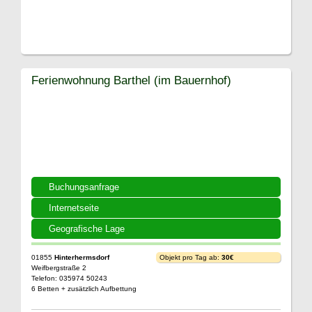
Ferienwohnung Barthel (im Bauernhof)
Buchungsanfrage
Internetseite
Geografische Lage
01855
Hinterhermsdorf
Objekt pro Tag ab:
30€
Weifbergstraße 2
Telefon: 035974 50243
6 Betten + zusätzlich Aufbettung