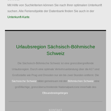
Mit Hilfe von Suchkriterien können Sie nach Ihrer optimalen Unterkunft
suchen. Alle Ferienobjekte der Datenbank finden Sie auch in der
Unterkunft-Karte
.
Urlaubsregion Sächsisch-Böhmische
Schweiz
Die Sächsisch-Böhmische Schweiz ist eine grenzübergreifende
Urlaubsregion. Durch eine optimale Verkehrsanbindung über die A17 sind
Großstädte wie Prag und Dresden nur ein bis zwei Stunden entfernt. Die
Sächsische Schweiz
bildet gemeinsam mit der
Böhmischen Schweiz
eine
großflächige, grenzüberschreitende Nationalparkzone innerhalb des
Elbsandsteingebirges
.
KONTAKT