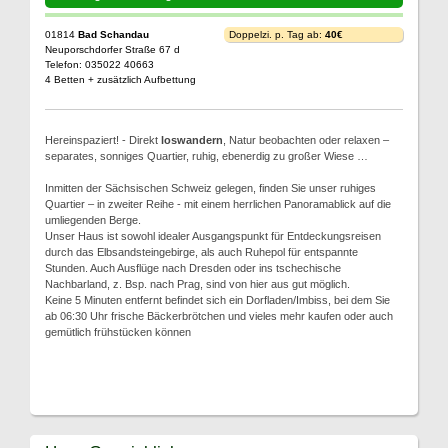
01814
Bad Schandau
Doppelzi. p. Tag ab:
40€
Neuporschdorfer Straße 67 d
Telefon: 035022 40663
4 Betten + zusätzlich Aufbettung
Hereinspaziert! - Direkt
loswandern
, Natur beobachten oder relaxen –
separates, sonniges Quartier, ruhig, ebenerdig zu großer Wiese …
Inmitten der Sächsischen Schweiz gelegen, finden Sie unser ruhiges
Quartier – in zweiter Reihe - mit einem herrlichen Panoramablick auf die
umliegenden Berge.
Unser Haus ist sowohl idealer Ausgangspunkt für Entdeckungsreisen
durch das Elbsandsteingebirge, als auch Ruhepol für entspannte
Stunden. Auch Ausflüge nach Dresden oder ins tschechische
Nachbarland, z. Bsp. nach Prag, sind von hier aus gut möglich.
Keine 5 Minuten entfernt befindet sich ein Dorfladen/Imbiss, bei dem Sie
ab 06:30 Uhr frische Bäckerbrötchen und vieles mehr kaufen oder auch
gemütlich frühstücken können