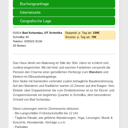
Buchungsanfrage
Internetseite
Geografische Lage
01814
Bad Schandau, OT Schmilka
Doppelzi. p. Tag ab:
108€
Schmilka 30
Einzelzi. p. Tag ab:
78€
Telefon: 035022 9130
20 Betten
Das Haus direkt am Malerweg im Stile der 30er Jahre ist schlicht und
rustikal eingerichtet. Mit viel Holz und warmen Farbtönen versprüht die
Pension den Charme einer gemütlichen Herberge zum
Wandern
und
Klettern im Elbsandsteingebirge.
Eine Stube mit Kaminofen verbreitet zudem behagliche Baudenstimmung.
Auf den Wanderer und Radfahrer warten 10 Zimmer auf drei Etagen. Vom
Einbett- über Doppelzimmer bis zum Dreibettzimmer ist es für Einzel- und
Gruppenreisende ein begehrtes Quartier in Schmilka, dem besonderen
Ortsteil von Bad Schandau.
Diese Leistungen sind im Zimmerpreis inklusive:
- Bio-Langschläfer-Frühstücksbuffet bis 12 Uhr
- Tägliche Rituale, wie geführte Wanderungen, Yoga, Lesungen, Musik &
Konzerte, Kinoabende, Vorträge u.v.m.
- Parkplatz